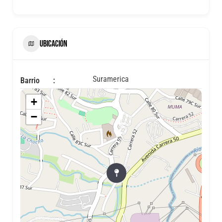
UBICACIÓN
Suramerica
Barrio
+
−