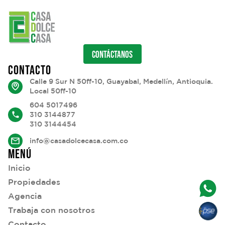
CONTÁCTANOS
CONTACTO
Calle 9 Sur N 50ff-10, Guayabal, Medellín, Antioquia.
Local 50ff-10
604 5017496
310 3144877
310 3144454
info@casadolcecasa.com.co
MENÚ
Inicio
Propiedades
Agencia
Trabaja con nosotros
Contacto