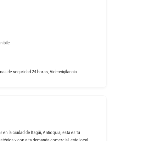
nibile
o
mas de seguridad 24 horas, Videovigilancia
 en la ciudad de Itagüi, Antioquia, esta es tu
atégica y con alta demanda comercial, este local