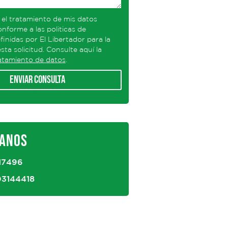
 el tratamiento de mis datos
nforme a las politicas de
finidas por El Libertador para la
sta solicitud. Consulte aquí la
ratamiento de datos
.
Enviar consulta
ANOS
17496
03144418