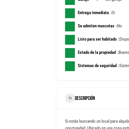
Entrega inmediata
Sì
Se admiten mascotas
No
Listo para ser habitado
Dispo
Estado de la propiedad
Buen
Sistemas de seguridad
Siste
DESCRIPCIÓN
Si estás buscando un local para alquilar
oportunidad. Ubicado en una zona estr