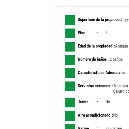
Superficie de la propiedad
28
Piso
3
Edad de la propiedad
Antigua
Número de baños
2 baños
Características Adicionales
Servicios cercanos
Transport
Centro c
Jardín
No
Aire acondicionado
No
Garaje
Sin garaje