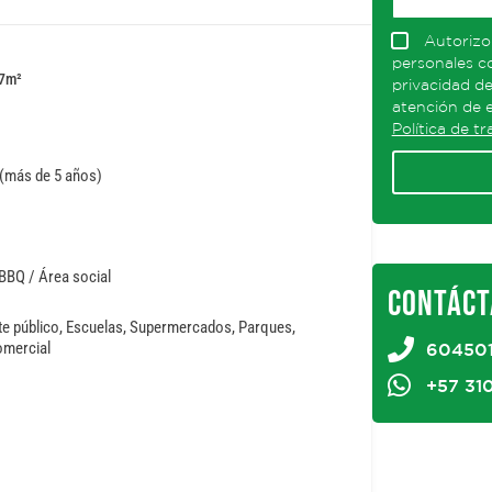
Autorizo
personales co
7
m²
privacidad de
atención de e
Política de t
 (más de 5 años)
BBQ / Área social
CONTÁCT
e público, Escuelas, Supermercados, Parques,
omercial
60450
+57 31