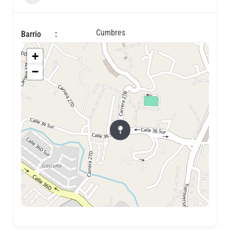
Cumbres
Barrio
+
−