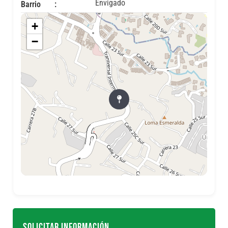
Envigado
Barrio
+
−
SOLICITAR INFORMACIÓN