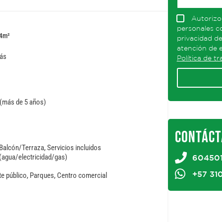
Autorizo
personales co
4
m²
privacidad de
atención de e
ás
Política de t
 (más de 5 años)
CONTÁCT
Balcón/Terraza, Servicios incluidos
(agua/electricidad/gas)
60450
+57 31
e público, Parques, Centro comercial