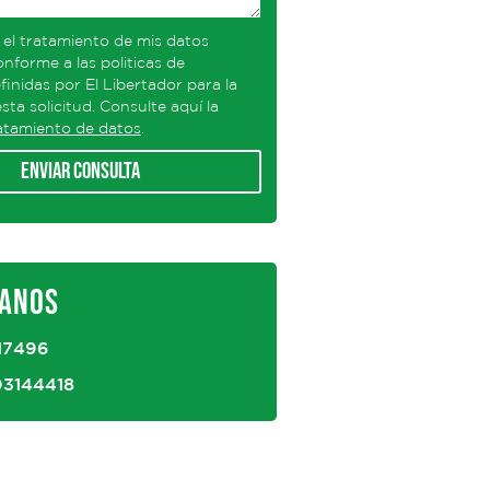
 el tratamiento de mis datos
nforme a las politicas de
finidas por El Libertador para la
sta solicitud. Consulte aquí la
ratamiento de datos
.
Enviar consulta
ANOS
17496
03144418