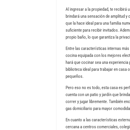
Al ingresar a la propiedad, te recibirá
brindará una sensación de amplitud y c
que la hace ideal para una familia nu
suficiente para recibir invitados. Ade
propio baño, lo que garantiza la priv
Entre las características internas má
cocina equipada con los mejores elec
hará que cocinar sea una experiencia 
biblioteca ideal para trabajar en casa
pequeños.
Pero eso no es todo, esta casa es per
cuenta con un patio y jardín que brin
correr y jugar libremente. También en
gas domiciliario para mayor comodidad
En cuanto a las características extern
cercana a centros comerciales, colegio