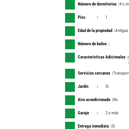
Número de dormitorios
4 o m
Piso
1
Edad de la propiedad
Antigua
Número de baños
Características Adicionales
Servicios cercanos
Transport
Jardín
Sì
Aire acondicionado
No
Garaje
2 o más
Entrega inmediata
Sì