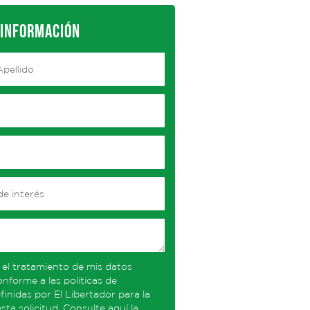
 INFORMACIÓN
 el tratamiento de mis datos
nforme a las politicas de
finidas por El Libertador para la
sta solicitud. Consulte aquí la