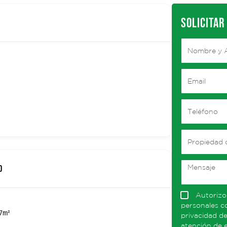
SOLICITAR
D
Autorizo
personales co
7
m²
privacidad de
atención de e