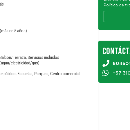
ás
Política de t
 (más de 5 años)
CONTÁCT
Balcón/Terraza, Servicios incluidos
(agua/electricidad/gas)
60450
+57 31
e público, Escuelas, Parques, Centro comercial