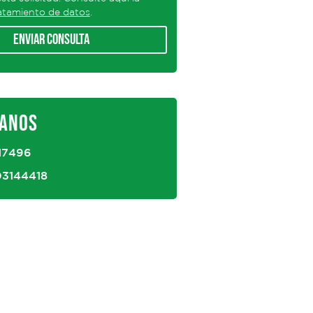
ratamiento de datos
.
Enviar consulta
ANOS
17496
03144418