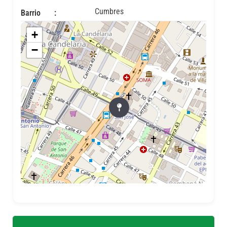
Cumbres
Barrio
+
−