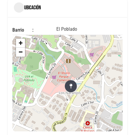
UBICACIÓN
El Poblado
Barrio
+
−