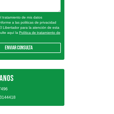
el tratamiento de mis datos
forme a las politicas de privacidad
El Libertador para la atención de esta
sulte aquí la
Política de tratamiento de
Enviar consulta
ANOS
7496
03144418