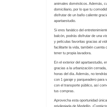
animales domésticos. Además, cue
domiciliario, por lo que tu comodi
disfrutar de un baño caliente graci
apartaestudio.
Si eres fanático del entretenimien
balcón, podrás disfrutar de una vis
y películas favoritas gracias al vi
facilitarte la vida, también cuent
tener tu propia lavadora.
En el exterior del apartaestudio,
gracias a la urbanización cerrada, 
horas del día. Además, no tendrá
con 1 garaje y parqueadero para vi
con el transporte público, así co
tus compras.
Aprovecha esta oportunidad única 
privilegiada de Medellín. ¡Contác