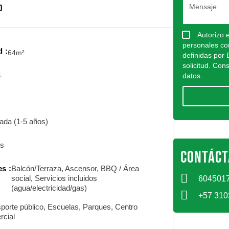
D
Autorizo 
personales con
d
64
m²
definidas por 
solicitud. Con
1
datos
.
ada (1-5 años)
os
CONTÁCT
es
Balcón/Terraza, Ascensor, BBQ / Área
social, Servicios incluidos
604501
(agua/electricidad/gas)
+57 31
porte público, Escuelas, Parques, Centro
rcial